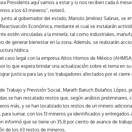
sea Presidenta aquí vamos a estar y si nos reciben cada 6 mes
mos a los 63 mineros”, reiteró.
 junto al gobernador del estado, Manolo Jiménez Salinas, se 
Reactivación Económica, mediante el cual se instalarán activi
e estén vinculadas a la minería, tal como industriales, manufa
ivo de generar bienestar en la zona. Además, se realizarán acc
uctura hídrica.
el caso legal con la empresa Altos Hornos de México (AHMSA)
por lo que espera brindar una actualización sobre el tema en su 
ograr justicia para las y los trabajadores afectados por el cierr
 de Trabajo y Previsión Social, Marath Baruch Bolaños López, p
das se han rescatado restos que, según análisis preliminares, 
ros más, y se han localizado los restos de un minero adicion
 para sumar, con los 13 mineros ya identificados y entregados a
n informó que se tiene un 35.8 por ciento de avance de trabajo
ón de los 63 restos de mineros.