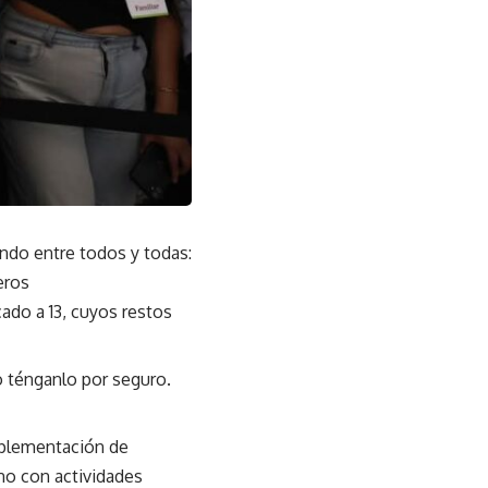
ndo entre todos y todas:
eros
cado a 13, cuyos restos
o ténganlo por seguro.
mplementación de
no con actividades