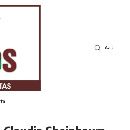
Aa
Font
Resizer
cto