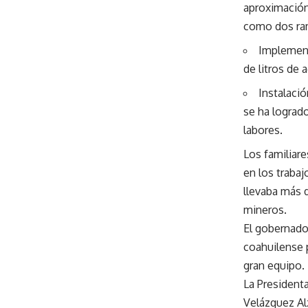
aproximación 
como dos ram
Implement
de litros de 
Instalaci
se ha logrado
labores.
Los familiar
en los traba
llevaba más 
mineros.
El gobernado
coahuilense 
gran equipo.
La President
Velázquez Alz