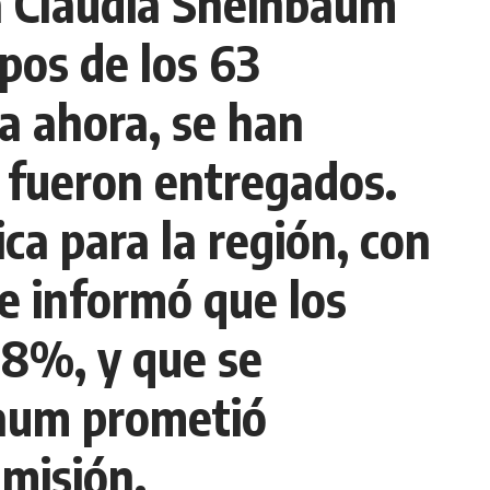
a Claudia Sheinbaum
pos de los 63
a ahora, se han
ya fueron entregados.
a para la región, con
se informó que los
38%, y que se
baum prometió
 misión.