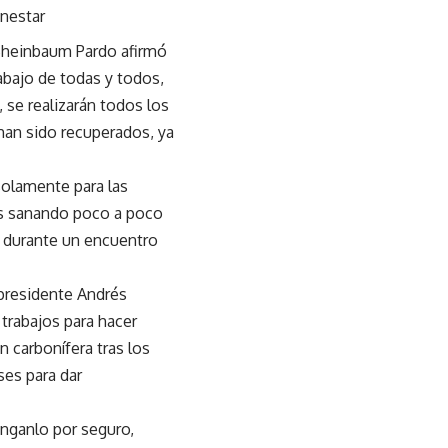
enestar
 Sheinbaum Pardo afirmó
abajo de todas y todos,
 se realizarán todos los
han sido recuperados, ya
solamente para las
mos sanando poco a poco
ó durante un encuentro
xpresidente Andrés
trabajos para hacer
n carbonífera tras los
ses para dar
énganlo por seguro,