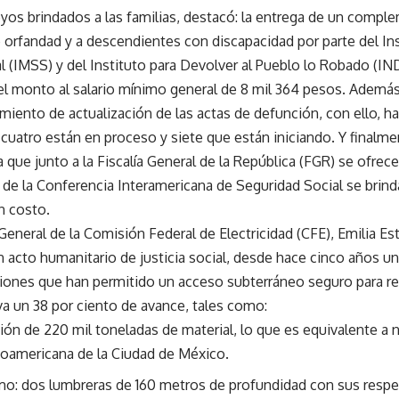
oyos brindados a las familias, destacó: la entrega de un compl
e orfandad y a descendientes con discapacidad por parte del In
l (IMSS) y del Instituto para Devolver al Pueblo lo Robado (IN
el monto al salario mínimo general de 8 mil 364 pesos. Adem
imiento de actualización de las actas de defunción, con ello, 
 cuatro están en proceso y siete que están iniciando. Y finalm
 que junto a la Fiscalía General de la República (FGR) se ofrec
 de la Conferencia Interamericana de Seguridad Social se brind
n costo.
General de la Comisión Federal de Electricidad (CFE), Emilia Est
 acto humanitario de justicia social, desde hace cinco años un
ciones que han permitido un acceso subterráneo seguro para rea
va un 38 por ciento de avance, tales como:
ción de 220 mil toneladas de material, lo que es equivalente a
inoamericana de la Ciudad de México.
o: dos lumbreras de 160 metros de profundidad con sus respec