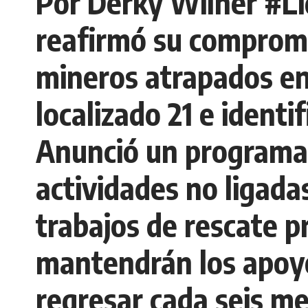
Por Derky Wilner #Li
reafirmó su compromi
mineros atrapados en
localizado 21 e ident
Anunció un programa 
actividades no ligada
trabajos de rescate 
mantendrán los apoyo
regresar cada seis me