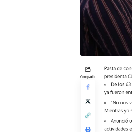
Pasta de con
presidenta C
Compartir
De los 63 
ya fueron en
“No nos v
Mientras yo 
Anunció u
actividades 