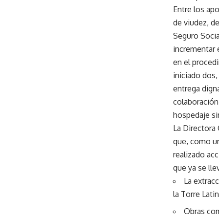
Entre los ap
de viudez, d
Seguro Socia
incrementar 
en el proced
iniciado dos,
entrega digna
colaboración
hospedaje si
La Directora 
que, como un
realizado ac
que ya se lle
La extrac
la Torre Lat
Obras com