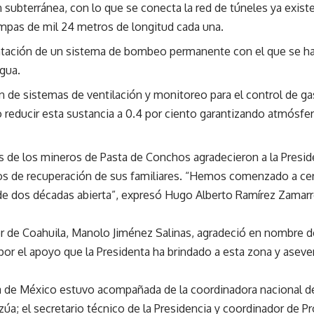
subterránea, con lo que se conecta la red de túneles ya existe
pas de mil 24 metros de longitud cada una.
ación de un sistema de bombeo permanente con el que se ha
agua.
ón de sistemas de ventilación y monitoreo para el control de g
 reducir esta sustancia a 0.4 por ciento garantizando atmósfer
es de los mineros de Pasta de Conchos agradecieron a la Presid
jos de recuperación de sus familiares. “Hemos comenzado a cer
de dos décadas abierta”, expresó Hugo Alberto Ramírez Zamarró
r de Coahuila, Manolo Jiménez Salinas, agradeció en nombre d
por el apoyo que la Presidenta ha brindado a esta zona y asev
a de México estuvo acompañada de la coordinadora nacional de 
úa; el secretario técnico de la Presidencia y coordinador de P