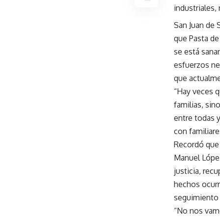
industriales,
San Juan de 
que Pasta de
se está sana
esfuerzos ne
que actualmen
“Hay veces q
familias, si
entre todas y
con familiare
Recordó que 
Manuel López
justicia, rec
hechos ocurri
seguimiento 
“No nos vamo