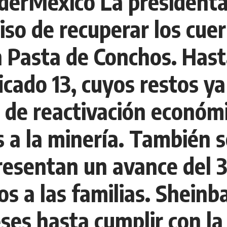
derMéxico La president
so de recuperar los cuer
 Pasta de Conchos. Hast
ificado 13, cuyos restos 
de reactivación económic
s a la minería. También 
presentan un avance del 
s a las familias. Shein
ses hasta cumplir con la