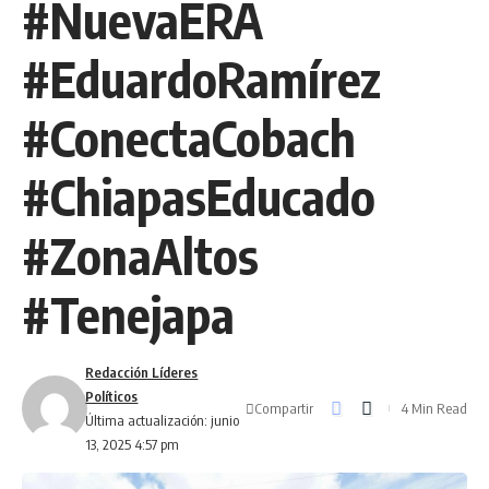
#NuevaERA
#EduardoRamírez
#ConectaCobach
#ChiapasEducado
#ZonaAltos
#Tenejapa
Redacción Líderes
Políticos
Compartir
4 Min Read
Última actualización: junio
13, 2025 4:57 pm