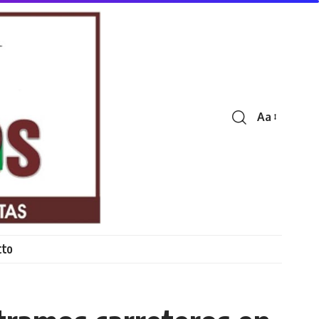
Aa
Font
Resizer
cto