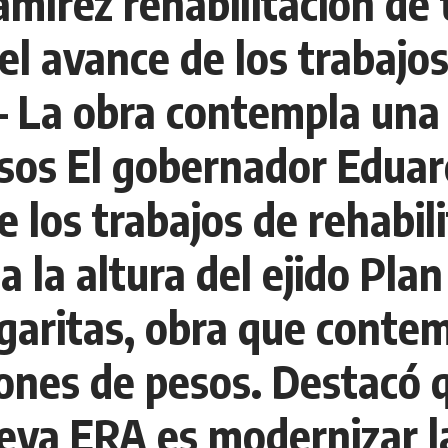
mírez rehabilitación de 
el avance de los trabajo
 La obra contempla una 
pesos El gobernador Edua
e los trabajos de rehabil
 la altura del ejido Plan
garitas, obra que contem
llones de pesos. Destacó 
eva ERA es modernizar l