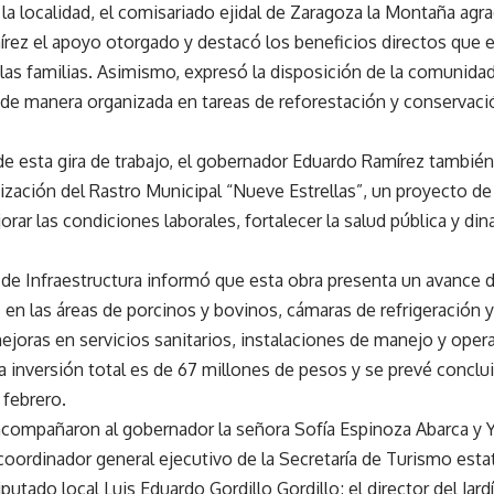
la localidad, el comisariado ejidal de Zaragoza la Montaña agr
rez el apoyo otorgado y destacó los beneficios directos que 
las familias. Asimismo, expresó la disposición de la comunidad
de manera organizada en tareas de reforestación y conservaci
e esta gira de trabajo, el gobernador Eduardo Ramírez tambié
ización del Rastro Municipal “Nueve Estrellas”, un proyecto de
orar las condiciones laborales, fortalecer la salud pública y din
 de Infraestructura informó que esta obra presenta un avance d
 en las áreas de porcinos y bovinos, cámaras de refrigeración 
joras en servicios sanitarios, instalaciones de manejo y opera
a inversión total es de 67 millones de pesos y se prevé concluir
febrero.
 acompañaron al gobernador la señora Sofía Espinoza Abarca y
coordinador general ejecutivo de la Secretaría de Turismo esta
diputado local Luis Eduardo Gordillo Gordillo; el director del Jar