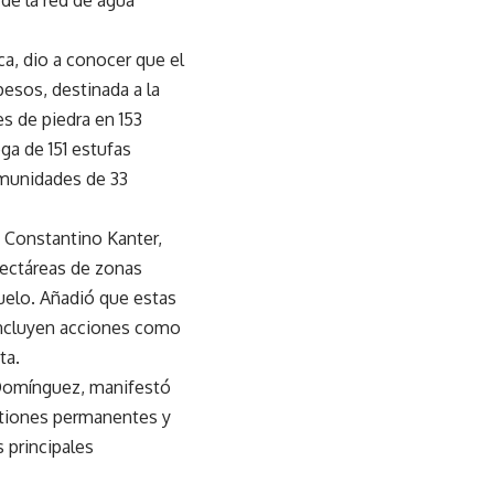
de la red de agua
a, dio a conocer que el
esos, destinada a la
es de piedra en 153
ega de 151 estufas
omunidades de 33
e Constantino Kanter,
hectáreas de zonas
suelo. Añadió que estas
incluyen acciones como
ta.
 Domínguez, manifestó
stiones permanentes y
 principales