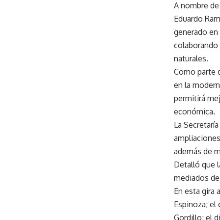
A nombre de 
Eduardo Ramí
generado en 
colaborando 
naturales.
Como parte d
en la modern
permitirá mej
económica.
La Secretaría
ampliaciones
además de me
Detalló que l
mediados de 
En esta gira
Espinoza; el 
Gordillo; el 