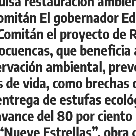
lsa restauración ambie
Comitán El gobernador E
 Comitán el proyecto de 
cuencas, que beneficia 
ervación ambiental, prev
s de vida, como brechas 
entrega de estufas ecológ
avance del 80 por ciento
“Nueve Estrellas”, obra 