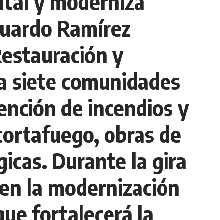
ntal y moderniza
duardo Ramírez
Restauración y
a siete comunidades
ención de incendios y
cortafuego, obras de
icas. Durante la gira
 en la modernización
que fortalecerá la