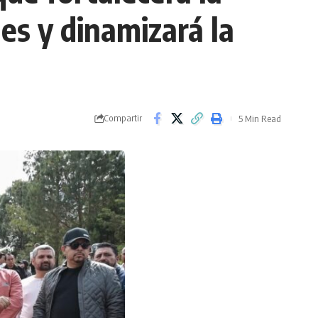
les y dinamizará la
Compartir
5 Min Read