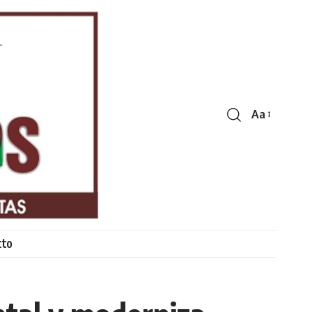
Aa
Font
Resizer
cto