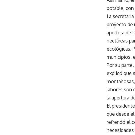
Asimismo, en
potable, con 
La secretari
proyecto de 
apertura de 1
hectáreas par
ecológicas. 
municipios, 
Por su parte
explicó que 
montañosas, c
labores son 
la apertura d
El president
que desde el
refrendó el 
necesidades 