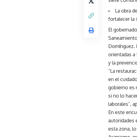
siete comun
La obra de
fortalecer la
El gobernado
Saneamiento 
Domínguez. D
orientadas a 
y la prevenci
“La restaura
en el cuidado
gobierno es 
si no lo hace
laborales”, 
En este encu
autoridades e
esta zona, l