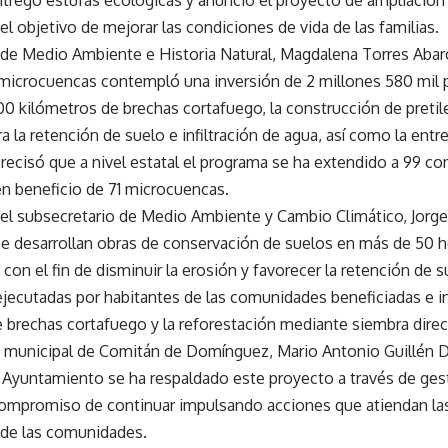
tregó estufas ecológicas y anunció el proyecto de ampliación 
el objetivo de mejorar las condiciones de vida de las familias.
a de Medio Ambiente e Historia Natural, Magdalena Torres Abarc
microcuencas contempló una inversión de 2 millones 580 mil p
00 kilómetros de brechas cortafuego, la construcción de pretil
a la retención de suelo e infiltración de agua, así como la entr
Precisó que a nivel estatal el programa se ha extendido a 99 c
en beneficio de 71 microcuencas.
, el subsecretario de Medio Ambiente y Cambio Climático, Jorg
se desarrollan obras de conservación de suelos en más de 50 
on el fin de disminuir la erosión y favorecer la retención de 
ejecutadas por habitantes de las comunidades beneficiadas e 
e brechas cortafuego y la reforestación mediante siembra direc
e municipal de Comitán de Domínguez, Mario Antonio Guillén
 Ayuntamiento se ha respaldado este proyecto a través de ge
compromiso de continuar impulsando acciones que atiendan las
de las comunidades.