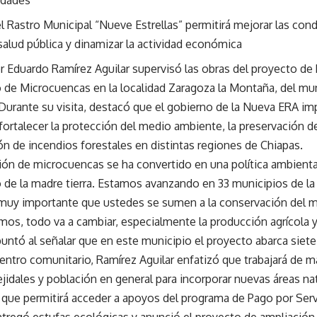
idades
l Rastro Municipal “Nueve Estrellas” permitirá mejorar las cond
 salud pública y dinamizar la actividad económica
r Eduardo Ramírez Aguilar supervisó las obras del proyecto de
de Microcuencas en la localidad Zaragoza la Montaña, del mu
urante su visita, destacó que el gobierno de la Nueva ERA im
fortalecer la protección del medio ambiente, la preservación d
ón de incendios forestales en distintas regiones de Chiapas.
ción de microcuencas se ha convertido en una política ambient
 de la madre tierra. Estamos avanzando en 33 municipios de la 
muy importante que ustedes se sumen a la conservación del 
mos, todo va a cambiar, especialmente la producción agrícola y
apuntó al señalar que en este municipio el proyecto abarca sie
entro comunitario, Ramírez Aguilar enfatizó que trabajará de 
jidales y población en general para incorporar nuevas áreas na
o que permitirá acceder a apoyos del programa de Pago por Ser