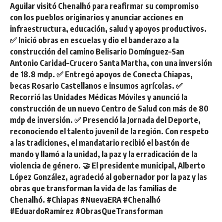
Aguilar visitó Chenalhó para reafirmar su compromiso
con los pueblos originarios y anunciar acciones en
infraestructura, educación, salud y apoyos productivos.
✅ Inició obras en escuelas y dio el banderazo a la
construcción del camino Belisario Domínguez–San
Antonio Caridad–Crucero Santa Martha, con una inversión
de 18.8 mdp. ✅ Entregó apoyos de Conecta Chiapas,
becas Rosario Castellanos e insumos agrícolas. ✅
Recorrió las Unidades Médicas Móviles y anunció la
construcción de un nuevo Centro de Salud con más de 80
mdp de inversión. ✅ Presenció la Jornada del Deporte,
reconociendo el talento juvenil de la región. Con respeto
a las tradiciones, el mandatario recibió el bastón de
mando y llamó a la unidad, la paz y la erradicación de la
violencia de género. 🤝 El presidente municipal, Alberto
López González, agradeció al gobernador por la paz y las
obras que transforman la vida de las familias de
Chenalhó. #Chiapas #NuevaERA #Chenalhó
#EduardoRamírez #ObrasQueTransforman