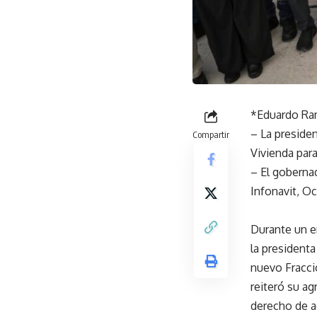
*Eduardo Ram
– La preside
Compartir
Vivienda para
– El gobernad
Infonavit, O
Durante un e
la presidenta
nuevo Fracci
reiteró su ag
derecho de a