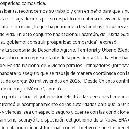
rosperidad compartida.
esidenta, reconocemos su trabajo y gran empeño para que a nues
stamos agradecidos por su respaldo en materia de vivienda que
atu e Infonavit, lo que ha permitido a las familias chiapaneca
e vida. En este conjunto habitacional Lacantún, de Tuxtla Guti
 su gobierno: construir prosperidad compartida”, expresó.
a la secretaria de Desarrollo Agrario, Territorial y Urbano (Se
 asistió como representante de la presidenta Claudia Sheinbaum
o del Fondo Nacional de Vivienda para los Trabajadores (Infona
mandatario aseguró que se trabaja de manera coordinada con l
eta de otorgar 20 mil viviendas en 2026. “Desde Chiapas contri
 de un mejor México”, apuntó.
to protocolario, el gobernador felicitó a las personas beneficiar
refrendó el acompañamiento de las autoridades para que la uni
6 viviendas, sea un espacio seguro y cuente con las condicione
simismo, subrayó la disposición del gobierno de la Nueva ERA d
e colaboración institucional, con el objetivo de que los benef