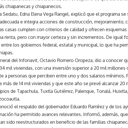
ás chiapanecas y chiapanecos.
 la Sedatu, Edna Elena Vega Rangel, explicó que el programa se
 adecuada e integra acciones de construcción, mejoramiento, cr
las casas cumplen con criterios de calidad y ofrecen esquemas
na renta, pero con mayor certeza y sin incrementos. De igual f
entre los gobiernos federal, estatal y municipal, lo que ha pe
hiapas.
general del Infonavit, Octavio Romero Oropeza, dio a conocer q
4 mil viviendas, con una inversión superior a 20 mil millones 
te a personas que perciben entre uno y dos salarios mínimos.
e más de 14 mil viviendas y que este año se prevé alcanzar 20
pios de Tapachula, Tuxtla Gutiérrez, Palenque, Tonalá, Huixtla
zocoautla.
noció el respaldo del gobernador Eduardo Ramírez y de los a
inación ha permitido avances relevantes. Informó, además, que
an sido reestructurados en beneficio de las familias chiapanec