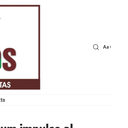
Aa
Font
Resizer
cto