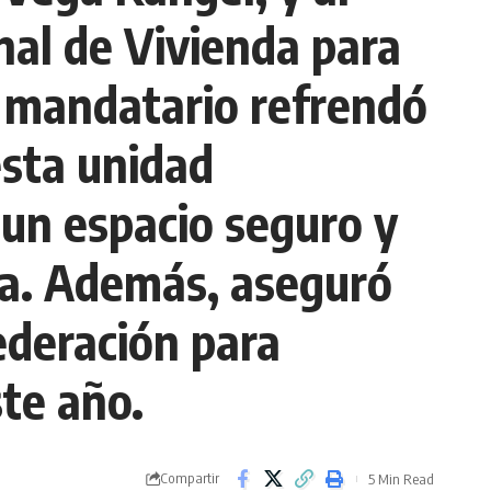
nal de Vivienda para
l mandatario refrendó
sta unidad
 un espacio seguro y
na. Además, aseguró
ederación para
ste año.
Compartir
5 Min Read