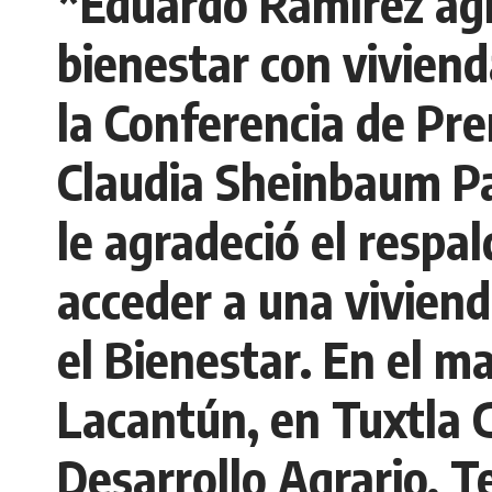
*Eduardo Ramírez agr
bienestar con viviend
la Conferencia de Pr
Claudia Sheinbaum Pa
le agradeció el respa
acceder a una viviend
el Bienestar. En el m
Lacantún, en Tuxtla 
Desarrollo Agrario, T