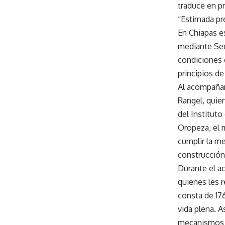
traduce en p
“Estimada pr
En Chiapas e
mediante Sed
condiciones d
principios de
Al acompañar 
Rangel, quien
del Institut
Oropeza, el 
cumplir la m
construcción
Durante el ac
quienes les 
consta de 17
vida plena. A
mecanismos d