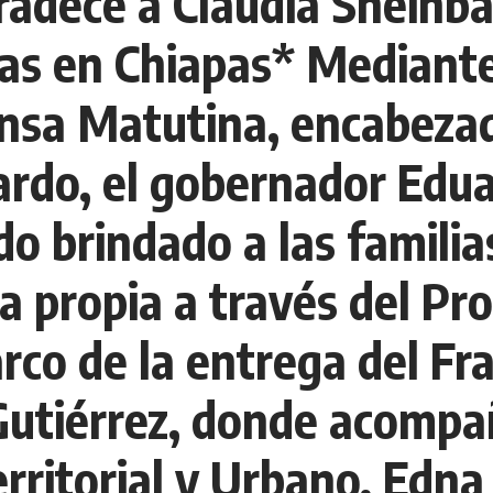
adece a Claudia Sheinb
as en Chiapas* Mediante
ensa Matutina, encabezad
rdo, el gobernador Edua
ldo brindado a las famili
a propia a través del P
arco de la entrega del F
Gutiérrez, donde acompañ
erritorial y Urbano, Edna