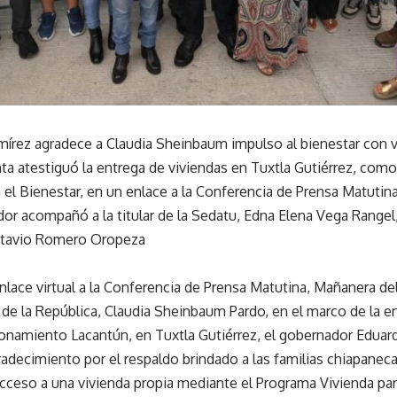
írez agradece a Claudia Sheinbaum impulso al bienestar con 
nta atestiguó la entrega de viviendas en Tuxtla Gutiérrez, com
 el Bienestar, en un enlace a la Conferencia de Prensa Matutin
or acompañó a la titular de la Sedatu, Edna Elena Vega Rangel, 
ctavio Romero Oropeza
nlace virtual a la Conferencia de Prensa Matutina, Mañanera d
 de la República, Claudia Sheinbaum Pardo, en el marco de la e
onamiento Lacantún, en Tuxtla Gutiérrez, el gobernador Eduar
radecimiento por el respaldo brindado a las familias chiapanecas
cceso a una vivienda propia mediante el Programa Vivienda para