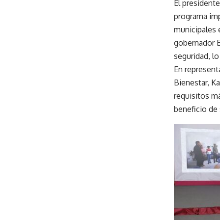
El presidente
programa imp
municipales 
gobernador E
seguridad, l
En representa
Bienestar, K
requisitos m
beneficio de 