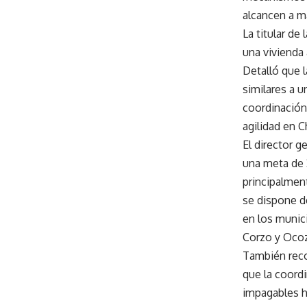
alcancen a m
La titular de
una vivienda
Detalló que 
similares a u
coordinación 
agilidad en C
El director 
una meta de 3
principalmen
se dispone d
en los munici
Corzo y Oco
También reco
que la coord
impagables h