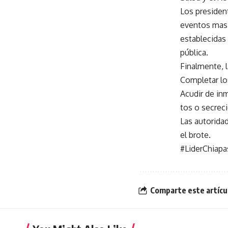
Los presiden
eventos masiv
establecidas
pública.
Finalmente, l
Completar lo
Acudir de in
tos o secrec
Las autoridad
el brote.
#LiderChiapa
Comparte este artícu