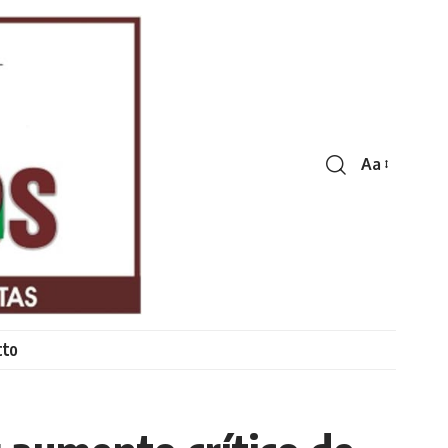
Aa
Font
Resizer
cto