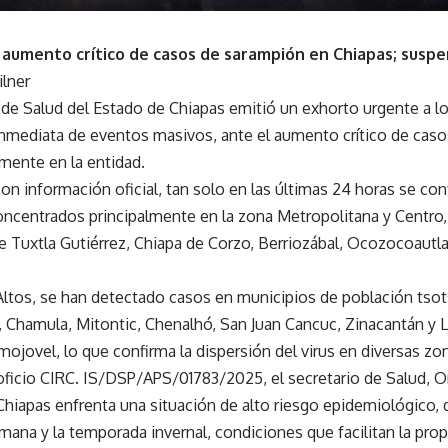
 aumento crítico de casos de sarampión en Chiapas; susp
ilner
 de Salud del Estado de Chiapas emitió un exhorto urgente a lo
nmediata de eventos masivos, ante el aumento crítico de cas
amente en la entidad.
on información oficial, tan solo en las últimas 24 horas se co
oncentrados principalmente en la zona Metropolitana y Centro,
e Tuxtla Gutiérrez, Chiapa de Corzo, Berriozábal, Ocozocoautla
 Altos, se han detectado casos en municipios de población tsot
, Chamula, Mitontic, Chenalhó, San Juan Cancuc, Zinacantán y L
ojovel, lo que confirma la dispersión del virus en diversas zo
oficio CIRC. IS/DSP/APS/01783/2025, el secretario de Salud,
Chiapas enfrenta una situación de alto riesgo epidemiológico, 
ana y la temporada invernal, condiciones que facilitan la prop