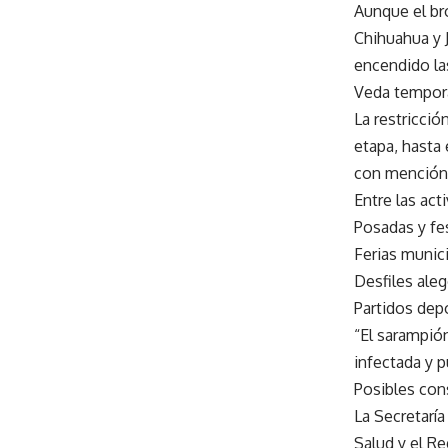
Aunque el bro
Chihuahua y J
encendido las
Veda tempor
La restricció
etapa, hasta 
con mención 
Entre las act
Posadas y fe
Ferias munic
Desfiles ale
Partidos dep
“El sarampió
infectada y 
Posibles con
La Secretaría
Salud y el Re