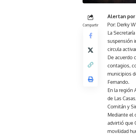
Alertan por
Por: Derky W
Compartir
La Secretaría
suspensión i
circula activ
De acuerdo c
contagios, c
municipios d
Fernando.
En la región
de Las Casas
Comitán y Sim
Mediante el 
advirtió que 
movilidad hum