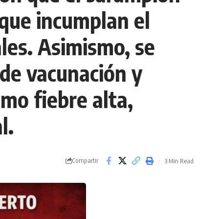
 que incumplan el
les. Asimismo, se
 de vacunación y
mo fiebre alta,
l.
Compartir
3 Min Read