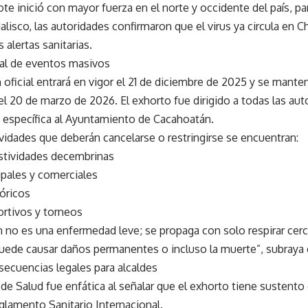
te inició con mayor fuerza en el norte y occidente del país, p
alisco, las autoridades confirmaron que el virus ya circula en C
 alertas sanitarias.
al de eventos masivos
n oficial entrará en vigor el 21 de diciembre de 2025 y se mante
el 20 de marzo de 2026. El exhorto fue dirigido a todas las au
específica al Ayuntamiento de Cacahoatán.
ividades que deberán cancelarse o restringirse se encuentran:
stividades decembrinas
ipales y comerciales
góricos
ortivos y torneos
n no es una enfermedad leve; se propaga con solo respirar cer
puede causar daños permanentes o incluso la muerte”, subraya 
secuencias legales para alcaldes
 de Salud fue enfática al señalar que el exhorto tiene sustento
glamento Sanitario Internacional.