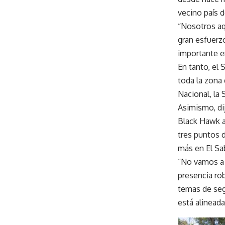
vecino país 
“Nosotros aq
gran esfuerz
importante en
En tanto, el
toda la zona
Nacional, la
Asimismo, di
Black Hawk ar
tres puntos 
más en El Sa
“No vamos a 
presencia ro
temas de segu
está alineada 