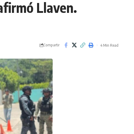
afirmó Llaven.
Compartir
4 Min Read