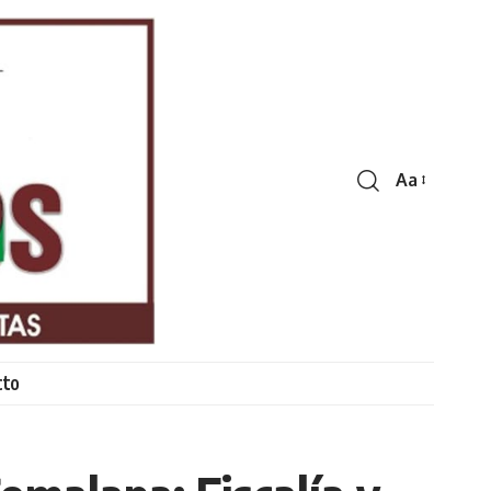
Aa
Font
Resizer
cto