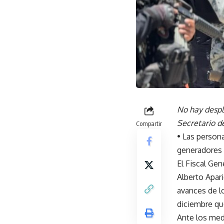
No hay despl
Secretario d
Compartir
• Las person
generadores 
El Fiscal Gen
Alberto Apar
avances de lo
diciembre que
Ante los med