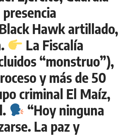
 presencia
Black Hawk artillado,
n.
La Fiscalía
ncluidos “monstruo”),
proceso y más de 50
po criminal El Maíz,
l.
“Hoy ninguna
zarse. La paz y