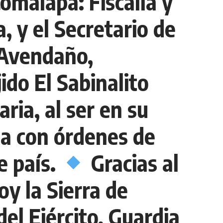
omalapa: Fiscalía y
, y el Secretario de
 Avendaño,
ido El Sabinalito
ria, al ser en su
ia con órdenes de
e país.
Gracias al
oy la Sierra de
el Ejército, Guardia