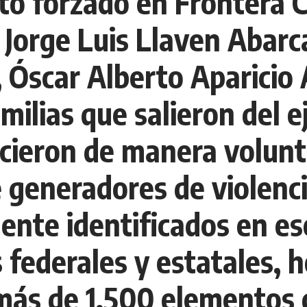
o forzado en Frontera C
 Jorge Luis Llaven Abarca
, Óscar Alberto Aparicio
ilias que salieron del ej
cieron de manera volunta
e generadores de violenc
ente identificados en es
 federales y estatales, h
más de 1,500 elementos d