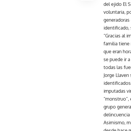
del ejido El 
voluntaria, p
generadoras 
identificado,
“Gracias al i
familia tiene
que eran hor
se puede ir a
todas las fue
Jorge Llaven
identificados
imputadas vi
“monstruo”, 
grupo genera
delincuencia
Asimismo, me
desde hace m