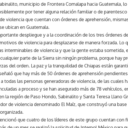
Sabinalito, municipio de Frontera Comalapa hacia Guatemala, lo
osiblemente por tener alguna relación familiar o de parentesco
de violencia que cuentan con órdenes de aprehensión, mismas
 se ubican en Guatemala.
mportante despliegue y a la coordinación de los tres órdenes d
 motivos de violencia para desplazarse de manera forzada. Lo q
as interminables de violencia y que la gente estaba sometida, 
 cualquier parte de la Sierra sin ningún problema, porque hay pr
rzas del orden. La paz y la tranquilidad de Chiapas están garant
 señaló que hay más de 50 órdenes de aprehensión pendientes 
 a todas las personas generadoras de violencia, de las cuales h
nculadas a proceso y se han asegurado más de 78 vehículos, en
en la región de Paso Hondo, Sabinalito y Santa Teresa Llano G
dor de violencia denominado El Maíz, que construyó una base s
 organizada.
ncionó que cuatro de los líderes de este grupo cuentan con fic
ás de un mes se realizó la solicitud de Interpol México para 