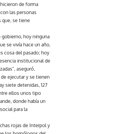
 hicieron de forma
 con las personas
 que, se tiene
e gobierno, hoy ninguna
ue se vivía hace un año,
es cosa del pasado; hoy
esencia institucional de
izadas”, aseguró.
de ejecutar y se tienen
ay siete detenidas, 127
tre ellos unos tipo
rande, donde había un
ocial para la
has rojas de Interpol y
que los homólogos del