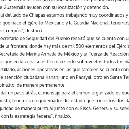
de Guatemala ayuden con su localización y detención.
uí del lado de Chiapas estamos trabajando muy coordinados 
o que hace el Ejército Mexicano y la Guardia Nacional; tenem
 la región”, destacó.
 Secretario de Seguridad del Pueblo resaltó que se cuenta con 
 de la frontera, donde hay más de mil 500 elementos del Ejérci
 Secretaría de Marina Armada de México y la Fuerza de Reacción
jo que en la zona se están realizando sobrevuelos todos los dí
tillado, acciones operativas en las que también se cuenta con 
de atención ciudadana Kanan; uno en Pacayal, otro en Santa Te
binalito, de manera permanente.
dar un paso atrás, el mensaje para el crimen organizado es q
busta; tenemos un gobernador del estado que todos los días d
ridad de manera puntual junto con el Fiscal General y su servi
con la estrategia federal”, finalizó.