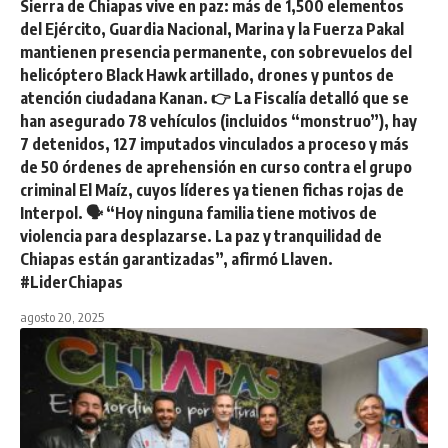
Sierra de Chiapas vive en paz: más de 1,500 elementos
del Ejército, Guardia Nacional, Marina y la Fuerza Pakal
mantienen presencia permanente, con sobrevuelos del
helicóptero Black Hawk artillado, drones y puntos de
atención ciudadana Kanan. 👉 La Fiscalía detalló que se
han asegurado 78 vehículos (incluidos “monstruo”), hay
7 detenidos, 127 imputados vinculados a proceso y más
de 50 órdenes de aprehensión en curso contra el grupo
criminal El Maíz, cuyos líderes ya tienen fichas rojas de
Interpol. 🗣️ “Hoy ninguna familia tiene motivos de
violencia para desplazarse. La paz y tranquilidad de
Chiapas están garantizadas”, afirmó Llaven.
#LiderChiapas
agosto 20, 2025