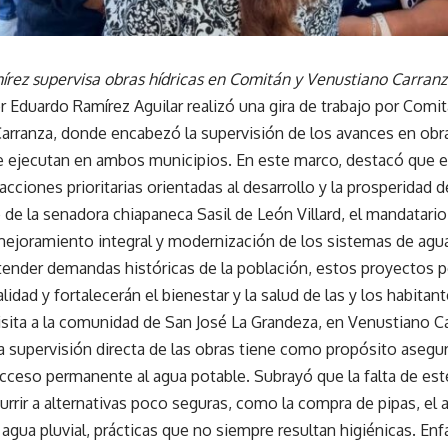
rez supervisa obras hídricas en Comitán y Venustiano Carran
r Eduardo Ramírez Aguilar realizó una gira de trabajo por Com
arranza, donde encabezó la supervisión de los avances en obra
se ejecutan en ambos municipios. En este marco, destacó que e
cciones prioritarias orientadas al desarrollo y la prosperidad d
e la senadora chiapaneca Sasil de León Villard, el mandatario 
mejoramiento integral y modernización de los sistemas de agua
ender demandas históricas de la población, estos proyectos pe
alidad y fortalecerán el bienestar y la salud de las y los habitant
isita a la comunidad de San José La Grandeza, en Venustiano Ca
a supervisión directa de las obras tiene como propósito asegur
ceso permanente al agua potable. Subrayó que la falta de este 
currir a alternativas poco seguras, como la compra de pipas, el 
agua pluvial, prácticas que no siempre resultan higiénicas. En