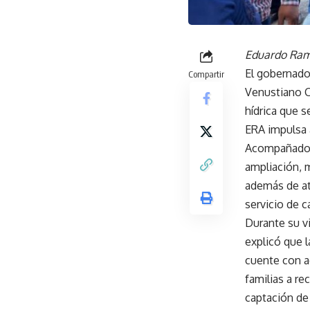
Eduardo Ramí
El gobernado
Compartir
Venustiano C
hídrica que 
ERA impulsa a
Acompañado d
ampliación, 
además de at
servicio de c
Durante su v
explicó que l
cuente con ac
familias a re
captación de 