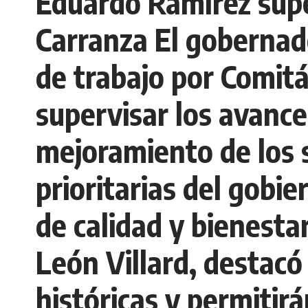
Eduardo Ramírez supe
Carranza El gobernad
de trabajo por Comit
supervisar los avance
mejoramiento de los 
prioritarias del gobi
de calidad y bienesta
León Villard, destac
históricas y permitir