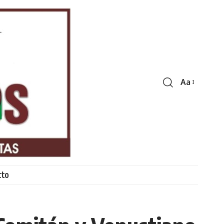
Aa
Font
Resizer
cto