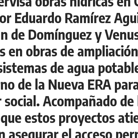
rvisa obras hídricas en
or Eduardo Ramírez Aguil
án de Domínguez y Venus
s en obras de ampliació
sistemas de agua potable
erno de la Nueva ERA para
r social. Acompañado de 
ó que estos proyectos a
án asegurar el acceso pe