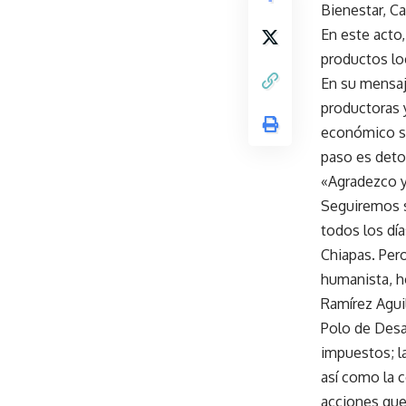
Bienestar, C
En este acto,
productos lo
En su mensaj
productoras y
económico so
paso es deto
«Agradezco y 
Seguiremos s
todos los dí
Chiapas. Per
humanista, h
Ramírez Agui
Polo de Desar
impuestos; la
así como la c
acciones que 