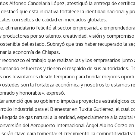
arlos Alfonso Candelaria López, atestiguó la entrega de certif
 destacó que esta iniciativa fortalece la identidad nacional y p
cales con sellos de calidad en mercados globales.
e, el mandatario felicitó al sector empresarial, a emprendedo
 productores por su talento, creatividad, visión y compromiso 
stenible del estado. Subrayó que tras haber recuperado la seg
nar la economía de Chiapas.
reconozco el trabajo que realizan las y los empresarios junto 
umando esfuerzos y tienen el respaldo de sus autoridades. Te
as nos levantamos desde temprano para brindar mejores oport
o ustedes son la fortaleza económica y nosotros lo estamos r
onrado y honorable», expresó.
lar anunció que su gobierno impulsa proyectos estratégicos c
rollo Industrial para el Bienestar en Tuxtla Gutiérrez, el cual
 llegada de gas natural a la entidad, especialmente a la capital
onversión del Aeropuerto Internacional Ángel Albino Corzo en u
serán clave para fomentar el crecimiento, la competitividad y 