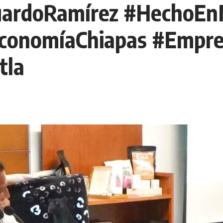
duardoRamírez #HechoEn
conomíaChiapas #Empre
tla