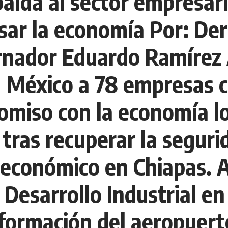
alda al sector empresari
ar la economía Por: Der
rnador Eduardo Ramírez 
n México a 78 empresas 
miso con la economía loc
tras recuperar la seguri
o económico en Chiapas. 
Desarrollo Industrial en 
sformación del aeropuer