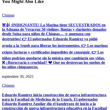
You Might Also Like
Chiapas
🚨🎻 ¡INDIGNANTE! La Marina tiene SECUESTRADOS en
la Aduana de Veracruz 50 violines, flautas y clarinetes donados
desde Suiza para niños de Chiapas… ¡y amenaza con
destruirlos! 👉 El gobernador Eduardo Ramírez ya pidió
ayuda a la Segob para liberar los instrumentos. 👉 Los marinos
exigen facturas y certificados imposibles de conseguir. 👉 Los
niños podrían quedarse sin la música que cambiaría sus vidas.
❌ ¿Burocracia o crueldad? 💔 Que no destruyan los sueños de
los niños chiapanecos.
septiembre 30, 2025
Chiapas
Eduardo Ramírez inicia construcción de nueva infraestructura
para la Facultad de Medicina de la Unach. El gobernador
Eduardo Ramírez Aguilar dio el banderazo de inicio a la
construcción de nueva infraestructura educativa en la Facultad