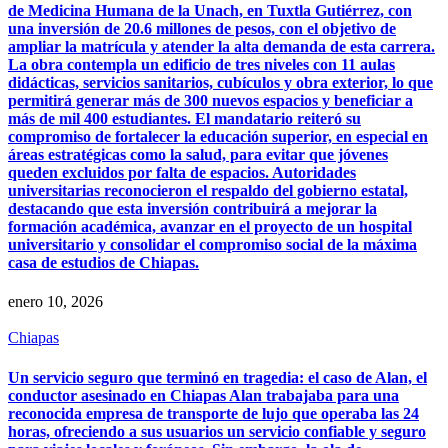
de Medicina Humana de la Unach, en Tuxtla Gutiérrez, con
una inversión de 20.6 millones de pesos, con el objetivo de
ampliar la matrícula y atender la alta demanda de esta carrera.
La obra contempla un edificio de tres niveles con 11 aulas
didácticas, servicios sanitarios, cubículos y obra exterior, lo que
permitirá generar más de 300 nuevos espacios y beneficiar a
más de mil 400 estudiantes. El mandatario reiteró su
compromiso de fortalecer la educación superior, en especial en
áreas estratégicas como la salud, para evitar que jóvenes
queden excluidos por falta de espacios. Autoridades
universitarias reconocieron el respaldo del gobierno estatal,
destacando que esta inversión contribuirá a mejorar la
formación académica, avanzar en el proyecto de un hospital
universitario y consolidar el compromiso social de la máxima
casa de estudios de Chiapas.
enero 10, 2026
Chiapas
Un servicio seguro que terminó en tragedia: el caso de Alan, el
conductor asesinado en Chiapas Alan trabajaba para una
reconocida empresa de transporte de lujo que operaba las 24
horas, ofreciendo a sus usuarios un servicio confiable y seguro