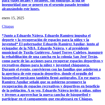
para viajes locales y foráneos. Sin embargo, la ola de
inseguridad que se generó en el sexenio pasado terminó
alcanzándolo este lunes.
enero 15, 2025
Chiapas
*Junto a Eduardo Nájera, Eduardo Ramírez impulsa el
deporte y la recuperación de espacios para la niñez y la
juventud* El gobernador Eduardo Ramírez Aguilar, junto al
exjugador de la NBA, Eduardo Nájera, y al presidente
municipal de Tuxtla Gutiérrez, Angel Torres Culebro, inauguró
la rehabilitación de una cancha en la colonia San José Terán,
como parte de las acciones para recuperar espacios deportivos y
recreativos dignos para la niñez y juventud chiapaneca.
Durante el evento, convivieron con las familias que asistieron a
la apertura de este espacio deportivo, donde el orgullo del
básquetbol mexicano también firmó autógrafos. En ese marco,
Ramírez Aguilar señaló que su gobierno promueve la
recuperación de espacios recreativos y deportivos en beneficio
de la población. A su vez, Eduardo Nájera invitó a niñas, niños
y jóvenes a aprovechar la nueva cancha de básquetbol y
participar en el campamento que encabezará en Chiapas.