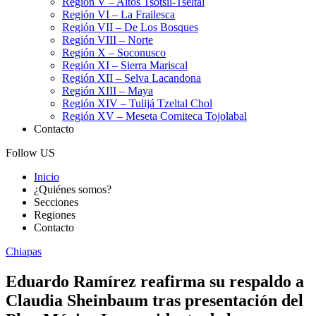
Región V – Altos Tsotsil-Tseltal
Región VI – La Frailesca
Región VII – De Los Bosques
Región VIII – Norte
Región X – Soconusco
Región XI – Sierra Mariscal
Región XII – Selva Lacandona
Región XIII – Maya
Región XIV – Tulijá Tzeltal Chol
Región XV – Meseta Comiteca Tojolabal
Contacto
Follow US
Inicio
¿Quiénes somos?
Secciones
Regiones
Contacto
Chiapas
Eduardo Ramírez reafirma su respaldo a
Claudia Sheinbaum tras presentación del