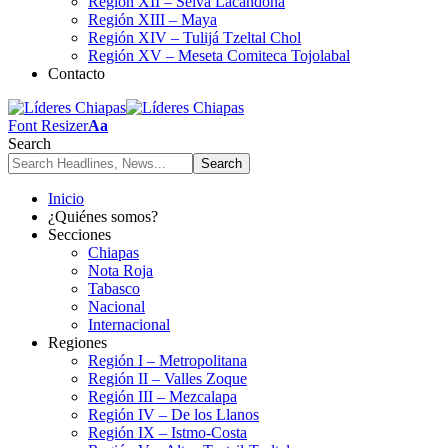
Región XII – Selva Lacandona
Región XIII – Maya
Región XIV – Tulijá Tzeltal Chol
Región XV – Meseta Comiteca Tojolabal
Contacto
Font Resizer
Aa
Search
Inicio
¿Quiénes somos?
Secciones
Chiapas
Nota Roja
Tabasco
Nacional
Internacional
Regiones
Región I – Metropolitana
Región II – Valles Zoque
Región III – Mezcalapa
Región IV – De los Llanos
Región IX – Istmo-Costa