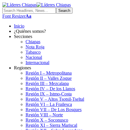
Font Resizer
Aa
Inicio
¿Quiénes somos?
Secciones
Chiapas
Nota Roja
Tabasco
Nacional
Internacional
Regiones
Región I – Metropolitana
Región II – Valles Zoque
Región III – Mezcalapa
Región IV – De los Llanos
Región IX – Istmo-Costa
Región V – Altos Tsotsil-Tseltal
Región VI – La Frailesca
Región VII – De Los Bosques
Región VIII – Norte
Región X – Soconusco
Región XI – Sierra Mariscal