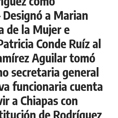
ríguez como
– Designó a Marian
a de la Mujer e
atricia Conde Ruíz al
amírez Aguilar tomó
o secretaria general
va funcionaria cuenta
ir a Chiapas con
stitución de Rodríguez