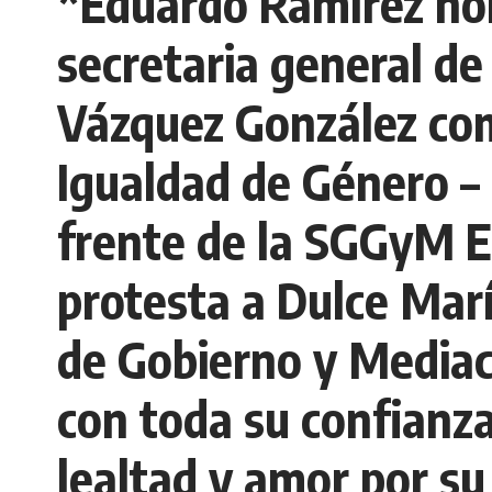
*Eduardo Ramírez no
secretaria general d
Vázquez González como
Igualdad de Género – 
frente de la SGGyM E
protesta a Dulce Mar
de Gobierno y Mediaci
con toda su confianza
lealtad y amor por su