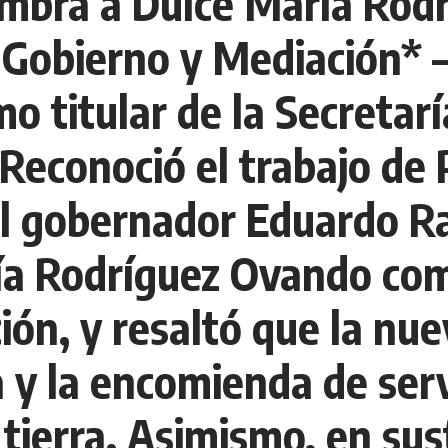
mbra a Dulce María Rod
e Gobierno y Mediación* 
 titular de la Secretarí
Reconoció el trabajo de P
l gobernador Eduardo R
ía Rodríguez Ovando com
ón, y resaltó que la nue
 y la encomienda de serv
 tierra. Asimismo, en su