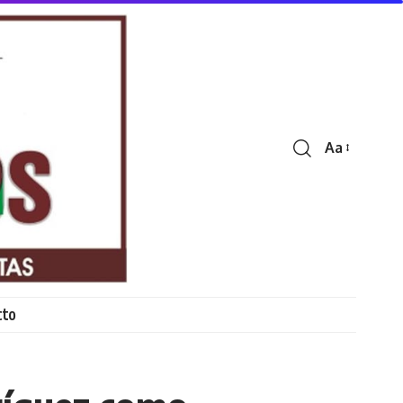
Aa
Font
Resizer
cto