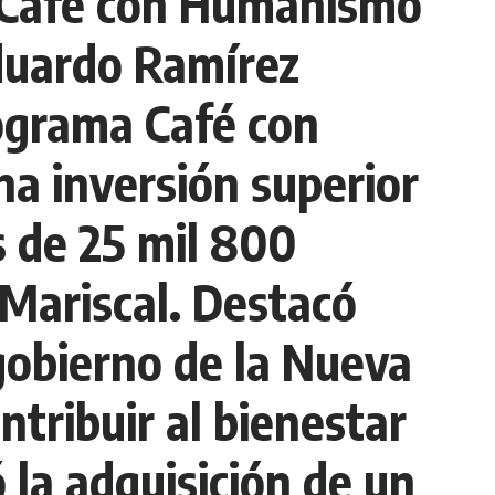
a Café con Humanismo
Eduardo Ramírez
rograma Café con
na inversión superior
s de 25 mil 800
 Mariscal. Destacó
 gobierno de la Nueva
ntribuir al bienestar
 la adquisición de un