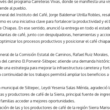
avés del programa Carreteras Vivas, donde se manifiesta una v
iende al pueblo.
eneral del Instituto del Café, Jorge Baldemar Utrilla Robles, re
 es una iniciativa clave para fortalecer la productividad y el b
e Chiapas. En ese sentido, anunció la entrega en todo el esta
plantas de café, junto con despulpadoras, herramientas y accio
 optimizar los procesos productivos y posicionar el café chia
eneral de la Comisión Estatal de Caminos, Rafael Ruiz Morales, 
n del camino El Porvenir-Siltepec atiende una demanda históric
e una estrategia para mejorar la infraestructura carretera y fort
a continuidad de los trabajos permitirá ampliar los beneficios
a municipal de Siltepec, Leydi Yesenia Salas Mérida, agradeció
as y productores de café de la Sierra, principal fuente de ingre
s familias acceder a mejores oportunidades.
ción de las y los productores de café de la región Sierra Marisc