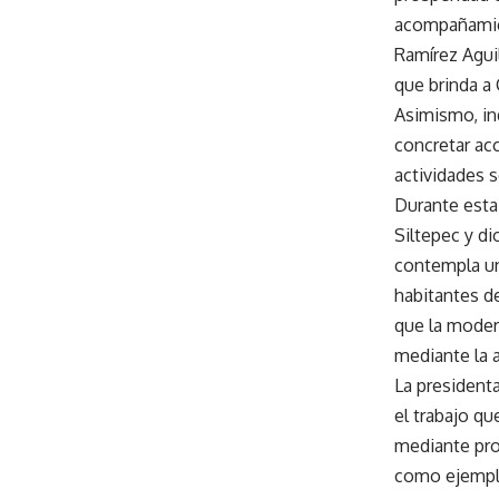
acompañamien
Ramírez Aguil
que brinda a
Asimismo, in
concretar acc
actividades s
Durante esta 
Siltepec y di
contempla un
habitantes de
que la modern
mediante la a
La president
el trabajo qu
mediante pro
como ejemplo 