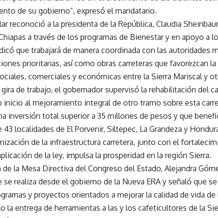
to de su gobierno”, expresó el mandatario.
ar reconoció a la presidenta de la República, Claudia Sheinbau
 Chiapas a través de los programas de Bienestar y en apoyo a l
dicó que trabajará de manera coordinada con las autoridades m
iones prioritarias, así como obras carreteras que favorezcan la
ociales, comerciales y económicas entre la Sierra Mariscal y ot
gira de trabajo, el gobernador supervisó la rehabilitación del c
o inicio al mejoramiento integral de otro tramo sobre esta carr
a inversión total superior a 35 millones de pesos y que benefi
 43 localidades de El Porvenir, Siltepec, La Grandeza y Hondura
ización de la infraestructura carretera, junto con el fortaleci
plicación de la ley, impulsa la prosperidad en la región Sierra.
a de la Mesa Directiva del Congreso del Estado, Alejandra Gó
e se realiza desde el gobierno de la Nueva ERA y señaló que se 
gramas y proyectos orientados a mejorar la calidad de vida de 
la entrega de herramientas a las y los cafeticultores de la Sie