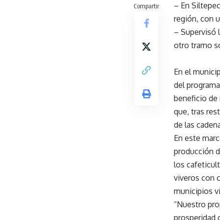
– En Siltepec
Compartir
región, con u
– Supervisó l
otro tramo s
En el munici
del programa
beneficio de
que, tras res
de las cadena
En este marco
producción de
los cafeticul
viveros con c
municipios vi
“Nuestro pro
prosperidad c