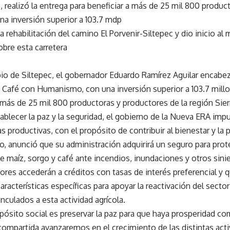
, realizó la entrega para beneficiar a más de 25 mil 800 produc
na inversión superior a 103.7 mdp
a rehabilitación del camino El Porvenir-Siltepec y dio inicio al
obre esta carretera
pio de Siltepec, el gobernador Eduardo Ramírez Aguilar encabe
 Café con Humanismo, con una inversión superior a 103.7 mill
 más de 25 mil 800 productoras y productores de la región Sier
tablecer la paz y la seguridad, el gobierno de la Nueva ERA imp
s productivas, con el propósito de contribuir al bienestar y la
, anunció que su administración adquirirá un seguro para prote
 maíz, sorgo y café ante incendios, inundaciones y otros sinie
tores accederán a créditos con tasas de interés preferencial y 
aracterísticas específicas para apoyar la reactivación del secto
nculados a esta actividad agrícola.
pósito social es preservar la paz para que haya prosperidad co
ompartida avanzaremos en el crecimiento de las distintas activ