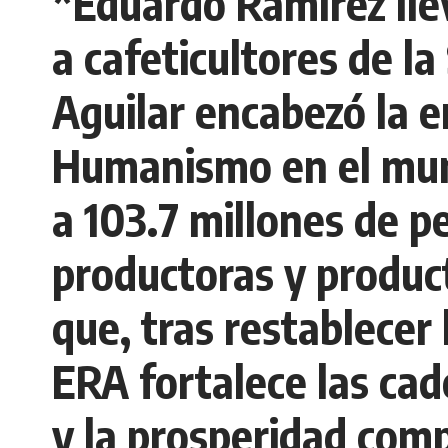
*Eduardo Ramírez ll
a cafeticultores de l
Aguilar encabezó la 
Humanismo en el munic
a 103.7 millones de p
productoras y product
que, tras restablecer 
ERA fortalece las cad
y la prosperidad comp