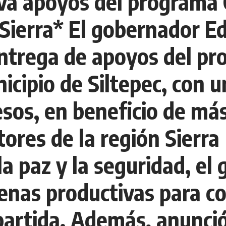
eva apoyos del program
a Sierra* El gobernador 
entrega de apoyos del p
ipio de Siltepec, con u
esos, en beneficio de má
ores de la región Sierra
la paz y la seguridad, el
enas productivas para co
artida. Además, anunció