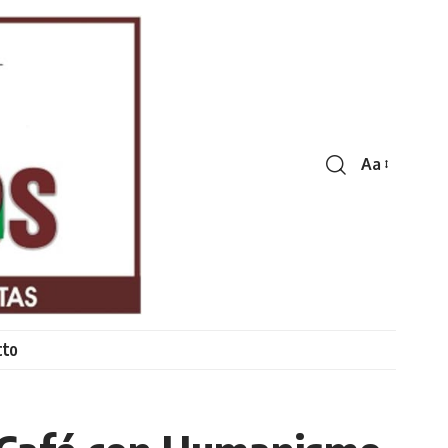
Aa
Font
Resizer
cto