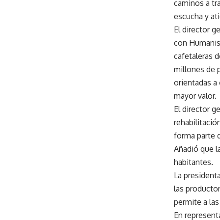
caminos a tr
escucha y at
El director g
con Humanismo
cafetaleras d
millones de 
orientadas a
mayor valor.
El director g
rehabilitació
forma parte d
Añadió que l
habitantes.
La president
las productor
permite a la
En representa