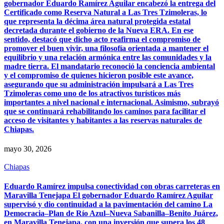
gobernador Eduardo Ramírez Aguilar encabezó la entrega del
Certificado como Reserva Natural a Las Tres Tzimoleras, lo
que representa la décima área natural protegida estatal
decretada durante el gobierno de la Nueva ERA. En ese
sentido, destacó que dicho acto reafirma el compromiso de
promover el buen vivir, una filosofía orientada a mantener el
equilibrio y una relación armónica entre las comunidades y la
madre tierra. El mandatario reconoció la conciencia ambiental
y el compromiso de quienes hicieron posible este avance,
asegurando que su administración impulsará a Las Tres
Tzimoleras como uno de los atractivos turísticos más
importantes a nivel nacional e internacional. Asimismo, subrayó
que se continuará rehabilitando los caminos para facilitar el
acceso de visitantes y habitantes a las reservas naturales de
Chiapas.
mayo 30, 2026
Chiapas
Eduardo Ramírez impulsa conectividad con obras carreteras en
Maravilla Tenejapa El gobernador Eduardo Ramírez Aguilar
supervisó y dio continuidad a la pavimentación del camino La
Democracia–Plan de Río Azul–Nueva Sabanilla–Benito Juárez,
en Maravilla Tenejapa, con una inversión que supera los 48