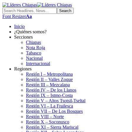
Font Resizer
Aa
Inicio
¿Quiénes somos?
Secciones
Chiapas
Nota Roja
Tabasco
Nacional
Internacional
Regiones
Región I – Metropolitana
Región II – Valles Zoque
Región III – Mezcalapa
Región IV – De los Llanos
Región IX – Istmo-Costa
Región V – Altos Tsotsil-Tseltal
Región VI – La Frailesca
Región VII – De Los Bosques
Región VIII – Norte
Región X – Soconusco
Región XI – Sierra Mariscal