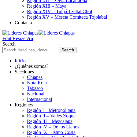
Región XII – Selva Lacandona
Región XIII – Maya
Región XIV – Tulijá Tzeltal Chol
Región XV – Meseta Comiteca Tojolabal
Contacto
Font Resizer
Aa
Search
Inicio
¿Quiénes somos?
Secciones
Chiapas
Nota Roja
Tabasco
Nacional
Internacional
Regiones
Región I – Metropolitana
Región II – Valles Zoque
Región III – Mezcalapa
Región IV – De los Llanos
Región IX – Istmo-Costa