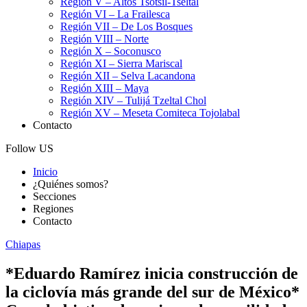
Región V – Altos Tsotsil-Tseltal
Región VI – La Frailesca
Región VII – De Los Bosques
Región VIII – Norte
Región X – Soconusco
Región XI – Sierra Mariscal
Región XII – Selva Lacandona
Región XIII – Maya
Región XIV – Tulijá Tzeltal Chol
Región XV – Meseta Comiteca Tojolabal
Contacto
Follow US
Inicio
¿Quiénes somos?
Secciones
Regiones
Contacto
Chiapas
*Eduardo Ramírez inicia construcción de
la ciclovía más grande del sur de México*