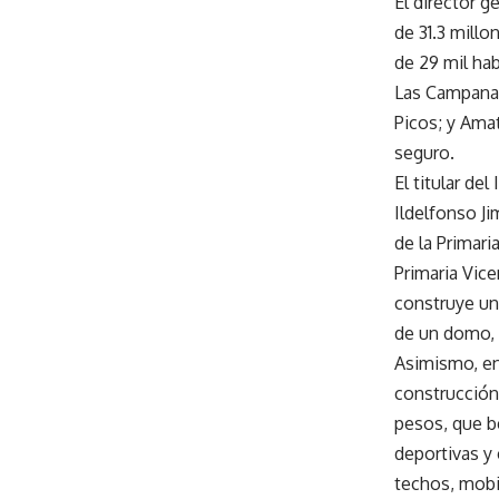
El director g
de 31.3 mill
de 29 mil ha
Las Campanas
Picos; y Ama
seguro.
El titular de
Ildelfonso Ji
de la Primari
Primaria Vice
construye un 
de un domo, 
Asimismo, en 
construcción
pesos, que b
deportivas y 
techos, mobi