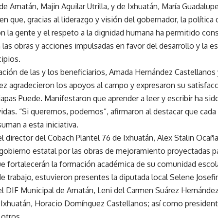
 de Amatán, Majin Aguilar Utrilla, y de Ixhuatán, María Guadal
en que, gracias al liderazgo y visión del gobernador, la polític
on la gente y el respeto a la dignidad humana ha permitido cons
las obras y acciones impulsadas en favor del desarrollo y la es
ipios.
ación de las y los beneficiarios, Amada Hernández Castellanos
z agradecieron los apoyos al campo y expresaron su satisfacc
apas Puede. Manifestaron que aprender a leer y escribir ha sid
vidas. “Si queremos, podemos”, afirmaron al destacar que cada
uman a esta iniciativa.
l director del Cobach Plantel 76 de Ixhuatán, Alex Stalin Ocañ
 gobierno estatal por las obras de mejoramiento proyectadas p
ue fortalecerán la formación académica de su comunidad escola
de trabajo, estuvieron presentes la diputada local Selene Josefi
el DIF Municipal de Amatán, Leni del Carmen Suárez Hernández; 
 Ixhuatán, Horacio Domínguez Castellanos; así como president
 otros.