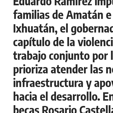
Eduardo Ramírez impul
familias de Amatán e
Ixhuatán, el goberna
capítulo de la violenc
trabajo conjunto por l
prioriza atender las n
infraestructura y apo
hacia el desarrollo. 
becas Rosario Castell