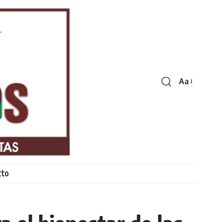
Aa
Font
Resizer
cto