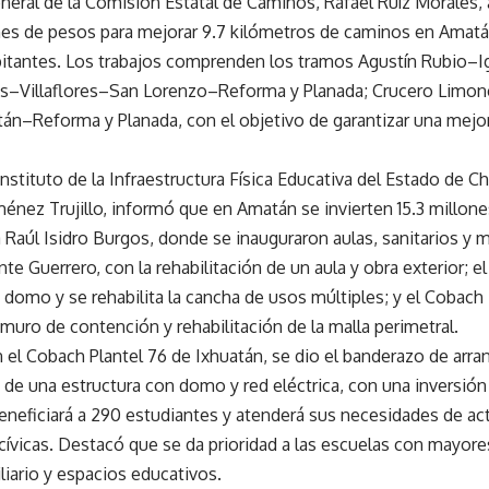
eneral de la Comisión Estatal de Caminos, Rafael Ruíz Morales,
ones de pesos para mejorar 9.7 kilómetros de caminos en Amat
bitantes. Los trabajos comprenden los tramos Agustín Rubio–
–Villaflores–San Lorenzo–Reforma y Planada; Crucero Limonc
tán–Reforma y Planada, con el objetivo de garantizar una mejor
l Instituto de la Infraestructura Física Educativa del Estado de Ch
ménez Trujillo, informó que en Amatán se invierten 15.3 millon
a Raúl Isidro Burgos, donde se inauguraron aulas, sanitarios y 
nte Guerrero, con la rehabilitación de un aula y obra exterior; 
domo y se rehabilita la cancha de usos múltiples; y el Cobach 
muro de contención y rehabilitación de la malla perimetral.
el Cobach Plantel 76 de Ixhuatán, se dio el banderazo de arran
 de una estructura con domo y red eléctrica, con una inversión
eneficiará a 290 estudiantes y atenderá sus necesidades de act
cívicas. Destacó que se da prioridad a las escuelas con mayore
liario y espacios educativos.