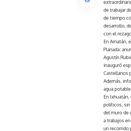
extraordinari
de trabajar d
de tiempo co
desarrollo, 
con el rezag
En Amatán, e
Planada; anun
Agustín Rubi
inauguró esp
Castellanos p
Además, info
agua potable
En Ixhuatán,
políticos, si
del muro de 
a trabajos en
un recorrido