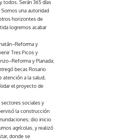
 y todos. Serán 365 días
s. Somos una autoridad
tros horizontes de
rtida logremos acabar
 Amatán–Reforma y
enir Tres Picos y
enzo–Reforma y Planada;
entregó becas Rosario
 atención a la salud.
idar el proyecto de
 sectores sociales y
pervisó la construcción
nundaciones; dio inicio
umos agrícolas, y realizó
star, donde se