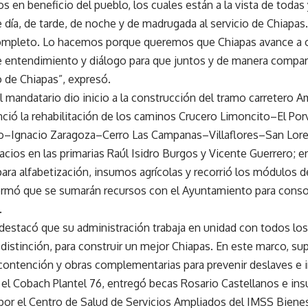
os en beneficio del pueblo, los cuales están a la vista de todas
e día, de tarde, de noche y de madrugada al servicio de Chiapa
mpleto. Lo hacemos porque queremos que Chiapas avance a o
de entendimiento y diálogo para que juntos y de manera compa
o de Chiapas”, expresó.
l mandatario dio inicio a la construcción del tramo carretero
ció la rehabilitación de los caminos Crucero Limoncito–El Porv
o–Ignacio Zaragoza–Cerro Las Campanas–Villaflores–San Lor
acios en las primarias Raúl Isidro Burgos y Vicente Guerrero; 
ara alfabetización, insumos agrícolas y recorrió los módulos de
rmó que se sumarán recursos con el Ayuntamiento para consol
.
 destacó que su administración trabaja en unidad con todos los
n distinción, para construir un mejor Chiapas. En este marco, su
contención y obras complementarias para prevenir deslaves e i
 el Cobach Plantel 76, entregó becas Rosario Castellanos e ins
 por el Centro de Salud de Servicios Ampliados del IMSS Biene