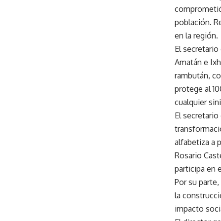
comprometió a
población. R
en la región.
El secretari
Amatán e Ixh
rambután, co
protege al 10
cualquier sin
El secretari
transformaci
alfabetiza a
Rosario Caste
participa en 
Por su parte,
la construcc
impacto socia