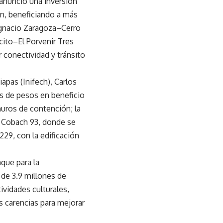
 anunció una inversión
án, beneficiando a más
Ignacio Zaragoza–Cerro
ito–El Porvenir Tres
 conectividad y tránsito
iapas (Inifech), Carlos
es de pesos en beneficio
muros de contención; la
el Cobach 93, donde se
229, con la edificación
que para la
 de 3.9 millones de
ividades culturales,
s carencias para mejorar