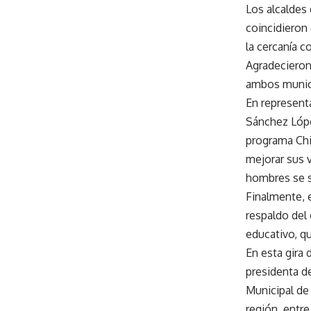
Los alcaldes
coincidieron 
la cercanía c
Agradecieron 
ambos munic
En represent
Sánchez Lópe
programa Chi
mejorar sus 
hombres se s
Finalmente, e
respaldo del
educativo, q
En esta gira 
presidenta d
Municipal de
región, entre