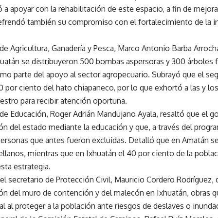
 apoyar con la rehabilitación de este espacio, a fin de mejorar
efrendó también su compromiso con el fortalecimiento de la in
o de Agricultura, Ganadería y Pesca, Marco Antonio Barba Arroc
uatán se distribuyeron 500 bombas aspersoras y 300 árboles f
mo parte del apoyo al sector agropecuario. Subrayó que el se
0 por ciento del hato chiapaneco, por lo que exhortó a las y lo
iestro para recibir atención oportuna.
o de Educación, Roger Adrián Mandujano Ayala, resaltó que el g
ón del estado mediante la educación y que, a través del progr
 personas que antes fueron excluidas. Detalló que en Amatán s
llanos, mientras que en Ixhuatán el 40 por ciento de la poblac
esta estrategia.
 el secretario de Protección Civil, Mauricio Cordero Rodríguez,
ión del muro de contención y del malecón en Ixhuatán, obras qu
l al proteger a la población ante riesgos de deslaves o inunda