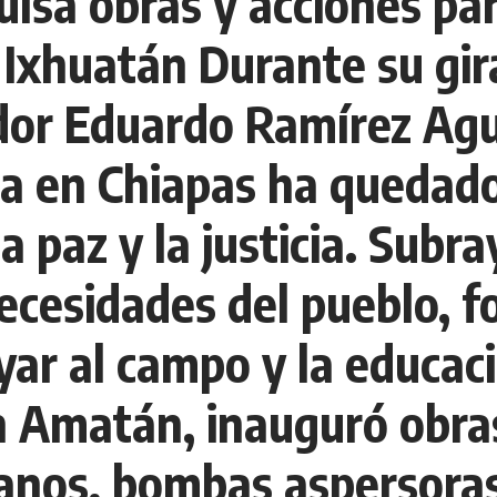
sa obras y acciones para
 Ixhuatán Durante su gi
dor Eduardo Ramírez Agui
ia en Chiapas ha quedado
a paz y la justicia. Subr
ecesidades del pueblo, fo
yar al campo y la educac
En Amatán, inauguró obra
anos, bombas aspersoras,