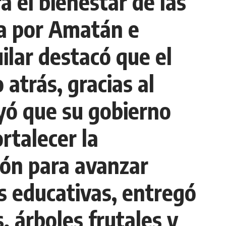
 el bienestar de las
ra por Amatán e
lar destacó que el
 atrás, gracias al
ayó que su gobierno
rtalecer la
ión para avanzar
s educativas, entregó
 árboles frutales y