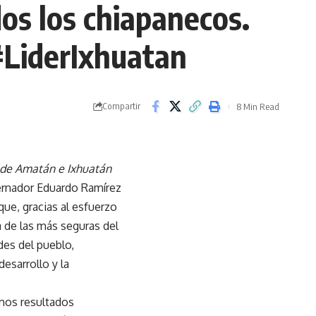
dos los chiapanecos.
LiderIxhuatan
Compartir
8 Min Read
s de Amatán e Ixhuatán
bernador Eduardo Ramírez
que, gracias al esfuerzo
na de las más seguras del
des del pueblo,
desarrollo y la
emos resultados