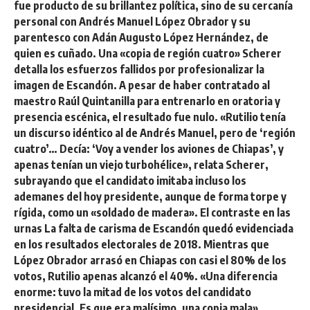
fue producto de su brillantez política, sino de su cercanía
personal con Andrés Manuel López Obrador y su
parentesco con Adán Augusto López Hernández, de
quien es cuñado. Una «copia de región cuatro» Scherer
detalla los esfuerzos fallidos por profesionalizar la
imagen de Escandón. A pesar de haber contratado al
maestro Raúl Quintanilla para entrenarlo en oratoria y
presencia escénica, el resultado fue nulo. «Rutilio tenía
un discurso idéntico al de Andrés Manuel, pero de ‘región
cuatro’… Decía: ‘Voy a vender los aviones de Chiapas’, y
apenas tenían un viejo turbohélice», relata Scherer,
subrayando que el candidato imitaba incluso los
ademanes del hoy presidente, aunque de forma torpe y
rígida, como un «soldado de madera». El contraste en las
urnas La falta de carisma de Escandón quedó evidenciada
en los resultados electorales de 2018. Mientras que
López Obrador arrasó en Chiapas con casi el 80% de los
votos, Rutilio apenas alcanzó el 40%. «Una diferencia
enorme: tuvo la mitad de los votos del candidato
presidencial. Es que era malísimo, una copia mala»,