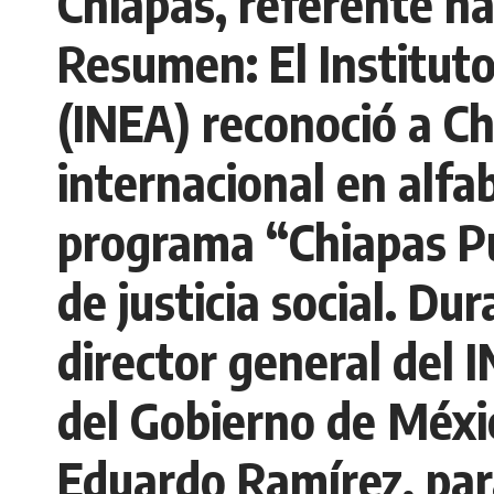
Chiapas, referente na
Resumen: El Instituto
(INEA) reconoció a C
internacional en alfa
programa “Chiapas Pu
de justicia social. Du
director general del 
del Gobierno de Méxi
Eduardo Ramírez, para