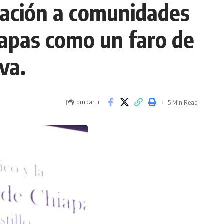
ducación a comunidades
iapas como un faro de
va.
Compartir
5 Min Read