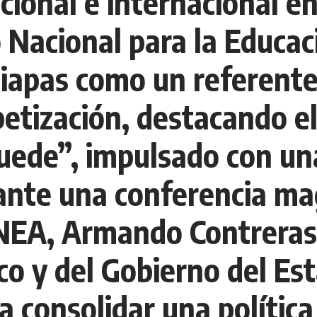
cional e internacional en
 Nacional para la Educac
hiapas como un referente
betización, destacando e
ede”, impulsado con una
rante una conferencia mag
INEA, Armando Contreras
co y del Gobierno del Es
 consolidar una política