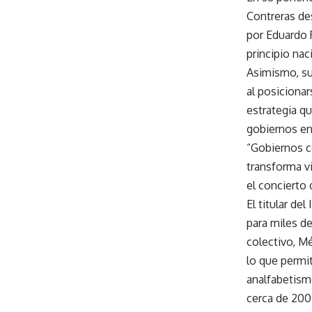
Contreras de
por Eduardo R
principio nac
Asimismo, su
al posiciona
estrategia qu
gobiernos en
“Gobiernos c
transforma vi
el concierto 
El titular de
para miles d
colectivo, Mé
lo que permit
analfabetismo
cerca de 200