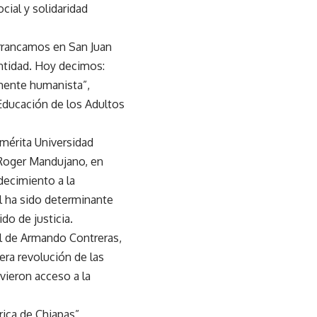
cial y solidaridad
rrancamos en San Juan
entidad. Hoy decimos:
amente humanista”,
 Educación de los Adultos
emérita Universidad
 Roger Mandujano, en
decimiento a la
l ha sido determinante
do de justicia.
al de Armando Contreras,
ra revolución de las
vieron acceso a la
rica de Chiapas”,