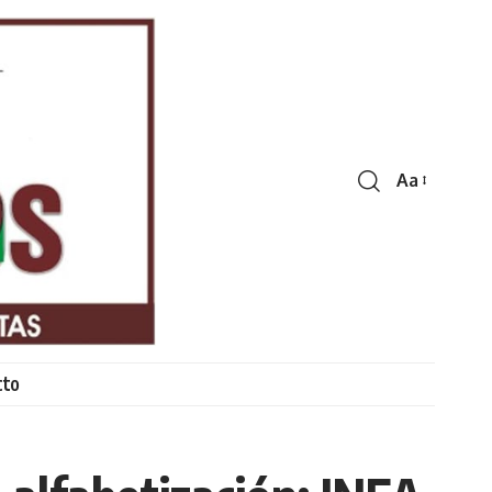
Aa
Font
Resizer
cto