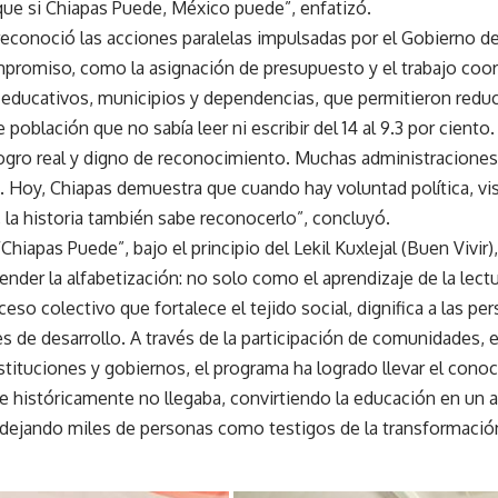
que si Chiapas Puede, México puede”, enfatizó.
reconoció las acciones paralelas impulsadas por el Gobierno de
promiso, como la asignación de presupuesto y el trabajo coor
educativos, municipios y dependencias, que permitieron reduci
 población que no sabía leer ni escribir del 14 al 9.3 por ciento.
logro real y digno de reconocimiento. Muchas administraciones 
. Hoy, Chiapas demuestra que cuando hay voluntad política, vi
 la historia también sabe reconocerlo”, concluyó.
Chiapas Puede”, bajo el principio del Lekil Kuxlejal (Buen Vivir
nder la alfabetización: no solo como el aprendizaje de la lectur
so colectivo que fortalece el tejido social, dignifica a las pe
s de desarrollo. A través de la participación de comunidades,
nstituciones y gobiernos, el programa ha logrado llevar el cono
e históricamente no llegaba, convirtiendo la educación en un a
 dejando miles de personas como testigos de la transformación