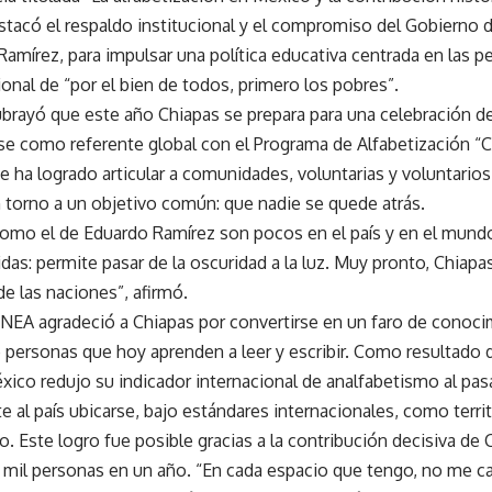
stacó el respaldo institucional y el compromiso del Gobierno 
amírez, para impulsar una política educativa centrada en las pe
ional de “por el bien de todos, primero los pobres”.
brayó que este año Chiapas se prepara para una celebración de
rse como referente global con el Programa de Alfabetización “
e ha logrado articular a comunidades, voluntarias y voluntarios
 torno a un objetivo común: que nadie se quede atrás.
omo el de Eduardo Ramírez son pocos en el país y en el mundo
das: permite pasar de la oscuridad a la luz. Muy pronto, Chiapa
de las naciones”, afirmó.
l INEA agradeció a Chiapas por convertirse en un faro de conocim
e personas que hoy aprenden a leer y escribir. Como resultado 
xico redujo su indicador internacional de analfabetismo al pasar
e al país ubicarse, bajo estándares internacionales, como territ
. Este logro fue posible gracias a la contribución decisiva de 
 mil personas en un año. “En cada espacio que tengo, no me can