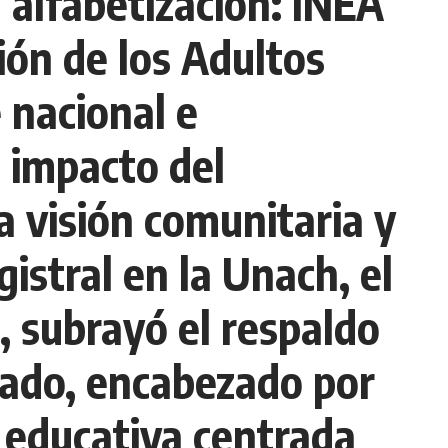
 alfabetización: INEA
ión de los Adultos
 nacional e
l impacto del
 visión comunitaria y
istral en la Unach, el
, subrayó el respaldo
tado, encabezado por
 educativa centrada