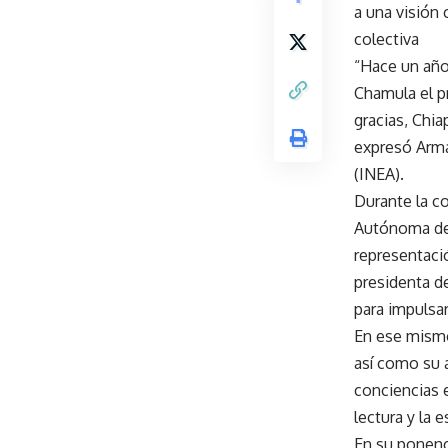
a una visión 
colectiva
“Hace un año
Chamula el p
gracias, Chi
expresó Arma
(INEA).
Durante la co
Autónoma de 
representaci
presidenta d
para impulsar
En ese mismo
así como su 
conciencias e
lectura y la e
En su ponenci