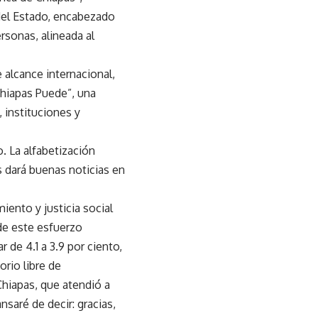
del Estado, encabezado
rsonas, alineada al
 alcance internacional,
Chiapas Puede”, una
, instituciones y
. La alfabetización
s dará buenas noticias en
iento y justicia social
de este esfuerzo
 de 4.1 a 3.9 por ciento,
orio libre de
Chiapas, que atendió a
saré de decir: gracias,