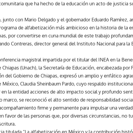
comunitaria que ha hecho de la educación un acto de justicia so
, junto con Mario Delgado y el gobernador Eduardo Ramírez, a
rograma de alfabetización más ambicioso en la historia de la 
apas, por convertirse en cuna mundial de este trabajo profund
ndo Contreras, director general del Instituto Nacional para la
nferencia magistral impartida por el titular del INEA en la Ben
Chiapas (Unach), la Secretaría de Educación, encabezada por
ón del Gobierno de Chiapas, expresó un amplio y enfático agra
e México, Claudia Sheinbaum Pardo, cuyo respaldo instituciona
 en la entidad acciones de alto impacto social y profundo senti
 marco, se reconoció el alto sentido de responsabilidad soci
acompañamiento firme y permanente para impulsar una verdade
n favor de las personas que, por diversas circunstancias, no tu
scritura.
a titulada “La alfabetización en México y la contribución histó