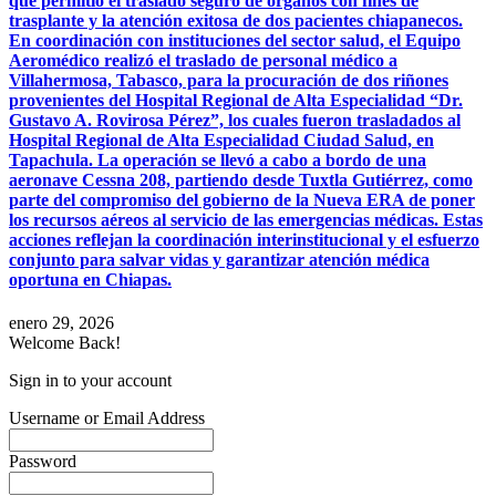
que permitió el traslado seguro de órganos con fines de
trasplante y la atención exitosa de dos pacientes chiapanecos.
En coordinación con instituciones del sector salud, el Equipo
Aeromédico realizó el traslado de personal médico a
Villahermosa, Tabasco, para la procuración de dos riñones
provenientes del Hospital Regional de Alta Especialidad “Dr.
Gustavo A. Rovirosa Pérez”, los cuales fueron trasladados al
Hospital Regional de Alta Especialidad Ciudad Salud, en
Tapachula. La operación se llevó a cabo a bordo de una
aeronave Cessna 208, partiendo desde Tuxtla Gutiérrez, como
parte del compromiso del gobierno de la Nueva ERA de poner
los recursos aéreos al servicio de las emergencias médicas. Estas
acciones reflejan la coordinación interinstitucional y el esfuerzo
conjunto para salvar vidas y garantizar atención médica
oportuna en Chiapas.
enero 29, 2026
Welcome Back!
Sign in to your account
Username or Email Address
Password