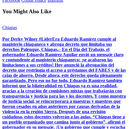
Facebook
Copiar enlace
Imprimir
You Might Also Like
Chiapas
Por Derky Wilner #LiderEra Eduardo Ramírez cumple al
magisterio chiapaneco y abroga decreto que limitaba sus
derechos Palenque, Chiapas.– En el Día del Trabajo, el
gobernador Eduardo Ramírez Aguilar envió un mensaje claro
y contundente al magisterio chiapaneco: ¡se acabaron las
limitaciones a sus créditos! Hoy anunció la abrogación del
decreto que restringía el acceso a préstamos del FABES y de las
cajas de ahorro. Desde ahora, este derecho queda plenamente
garantizado. Pero eso no fue todo. Eduardo Ramírez también
informó que la bilateralidad en Chiapas ya es una realidad,
gracias a la creación de comisiones mixtas que trabajarán con
transparencia y justicia para las y los docentes. Y como muestra
de justicia social, se reincorporará a maestras y maestros que
fueron cesados en años anteriores por causas derivadas de la
violencia en la región Sierra. Después de una revisión
cuidadosa, estos docentes volverán a las aulas. “Chiapas tiene a
un pueblo organizado que camina junto al gobierno”, afirmó el
gobernador en su mensaje. ¡Un gobierno que cumple y escucha