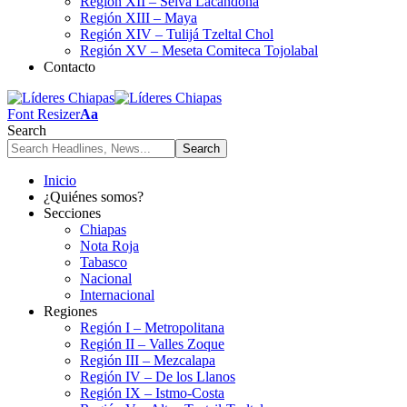
Región XII – Selva Lacandona
Región XIII – Maya
Región XIV – Tulijá Tzeltal Chol
Región XV – Meseta Comiteca Tojolabal
Contacto
Font Resizer
Aa
Search
Inicio
¿Quiénes somos?
Secciones
Chiapas
Nota Roja
Tabasco
Nacional
Internacional
Regiones
Región I – Metropolitana
Región II – Valles Zoque
Región III – Mezcalapa
Región IV – De los Llanos
Región IX – Istmo-Costa