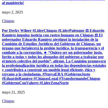
al magisterio!
mayo 2, 2025
Chiapas
Por Derky Wilner #LiderChiapas #LiderPalenque ⚖️ Eduardo
Ramírez impulsa justicia con rostro humano en Chiapas ⚖️ El
gobernador Eduardo Ramírez atestiguó la instalación de la
Comisión de Estudios Jurídicos del Gobierno de Chiapas, un
órgano que fortalecerá la gestión jurídica, la transparencia y el
combate a la corrupción. 🔹 “Quiero ser un gobernador justo.
Invito a todas y todos los abogados del gobierno a trabajar por
el interés colectivo del pueblo”, afirmó. La Comisión promoverá
la profesionalización jurídica en todas las dependencias estatales
y contribuirá a construir un modelo legal eficiente, ético y
cercano a la ciudadanía. #NuevaERA #GobiernoJusto
#EduardoRamírez #ChiapasLegal #TransformandoChiapas
#GobiernoConValores #LiderZonaNorte
mayo 21, 2025
Chiapas