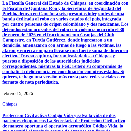
La Fiscalía General del Estado de Chiapas, en coordinación con
la Fiscalía de Quintana Roo y la Secretaría de Seguridad del
Pueblo, detuvo en Cancún a seis presuntos integrantes de una
banda dedicada al robo en varios estados del país, integrada
por cuatro personas de origen colombiano y dos mexicanas. Los
detenidos están acusados del robo con violencia ocurrido el 30
de enero de 2026 en el fraccionamiento Granjas del Club
Campestre, en Tuxtla Gutiérrez, donde ingresaron a un
domicilio, amenazaron con armas de fuego a las víctimas, las
ataron y encerraron para llevarse una fuerte suma de dinero en
efectivo. Tras su captura, fueron trasladados a Chiapas y
puestos a disposición de las autoridades judiciales
correspondientes, mientras la FGE reiteró su compromiso de
combatir la delincuencia en coordinación con otros estados. Si
quieres, te hago una versión más corta para redes sociales o en
formato de nota periodística.
febrero 15, 2026
Chiapas
Protección Civil activa Código Vida y salva la vida de dos
pacientes chiapanecos La Secretaría de Protección Civil activó
de manera oportuna el operativo aeromédico Código Vida, lo