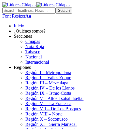
Font Resizer
Aa
Inicio
¿Quiénes somos?
Secciones
Chiapas
Nota Roja
Tabasco
Nacional
Internacional
Regiones
Región I – Metropolitana
Región II – Valles Zoque
Región III – Mezcalapa
Región IV – De los Llanos
Región IX – Istmo-Costa
Región V – Altos Tsotsil-Tseltal
Región VI – La Frailesca
Región VII – De Los Bosques
Región VIII – Norte
Región X – Soconusco
Región XI – Sierra Mariscal