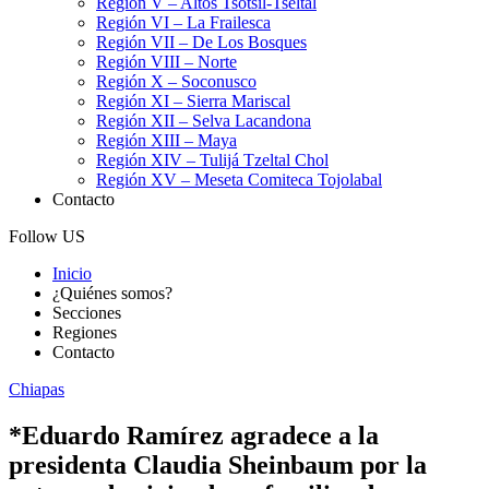
Región V – Altos Tsotsil-Tseltal
Región VI – La Frailesca
Región VII – De Los Bosques
Región VIII – Norte
Región X – Soconusco
Región XI – Sierra Mariscal
Región XII – Selva Lacandona
Región XIII – Maya
Región XIV – Tulijá Tzeltal Chol
Región XV – Meseta Comiteca Tojolabal
Contacto
Follow US
Inicio
¿Quiénes somos?
Secciones
Regiones
Contacto
Chiapas
*Eduardo Ramírez agradece a la
presidenta Claudia Sheinbaum por la