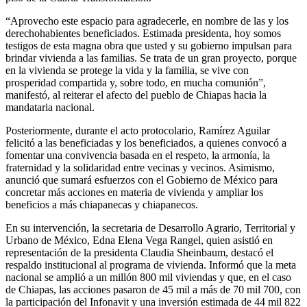
“Aprovecho este espacio para agradecerle, en nombre de las y los
derechohabientes beneficiados. Estimada presidenta, hoy somos
testigos de esta magna obra que usted y su gobierno impulsan para
brindar vivienda a las familias. Se trata de un gran proyecto, porque
en la vivienda se protege la vida y la familia, se vive con
prosperidad compartida y, sobre todo, en mucha comunión”,
manifestó, al reiterar el afecto del pueblo de Chiapas hacia la
mandataria nacional.
Posteriormente, durante el acto protocolario, Ramírez Aguilar
felicitó a las beneficiadas y los beneficiados, a quienes convocó a
fomentar una convivencia basada en el respeto, la armonía, la
fraternidad y la solidaridad entre vecinas y vecinos. Asimismo,
anunció que sumará esfuerzos con el Gobierno de México para
concretar más acciones en materia de vivienda y ampliar los
beneficios a más chiapanecas y chiapanecos.
En su intervención, la secretaria de Desarrollo Agrario, Territorial y
Urbano de México, Edna Elena Vega Rangel, quien asistió en
representación de la presidenta Claudia Sheinbaum, destacó el
respaldo institucional al programa de vivienda. Informó que la meta
nacional se amplió a un millón 800 mil viviendas y que, en el caso
de Chiapas, las acciones pasaron de 45 mil a más de 70 mil 700, con
la participación del Infonavit y una inversión estimada de 44 mil 822