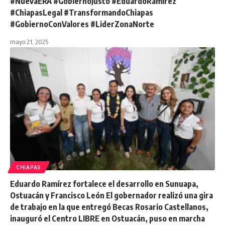
#NuevaERA #GobiernoJusto #EduardoRamírez
#ChiapasLegal #TransformandoChiapas
#GobiernoConValores #LiderZonaNorte
mayo 21, 2025
CHIAPAS
Eduardo Ramírez fortalece el desarrollo en Sunuapa,
Ostuacán y Francisco León El gobernador realizó una gira
de trabajo en la que entregó Becas Rosario Castellanos,
inauguró el Centro LIBRE en Ostuacán, puso en marcha